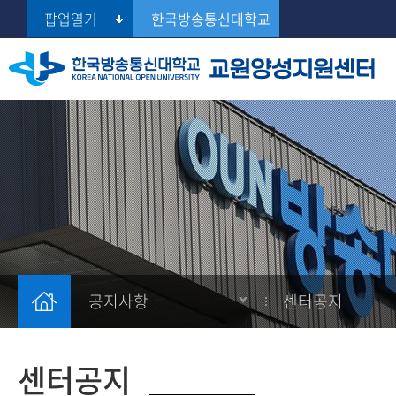
팝업열기
한국방송통신대학교
센터장 인사말
유치원 정교사 자격증(2급)
센터공지
자료실
Se
오시는 길
교직 적성 및 인성 검사
학교공지
응급처치 및 심폐소생술 교육
성범죄 경력 조회
마약, 대마, 향정신성의약품 중독 여부 조회
공지사항
센터공지
센터공지