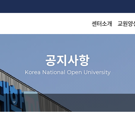
센터소개
교원양
착한 등
착한 등
착한 등
착한 등
공지사항
arch
Korea National Open University
KN
KN
KN
KN
출판
출판
출판
출판